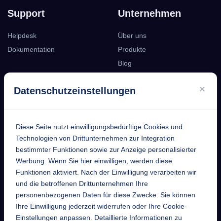
Support
Unternehmen
Helpdesk
Über uns
Dokumentation
Produkte
Blog
Podcast
×
Datenschutzeinstellungen
Kontakt
Diese Seite nutzt einwilligungsbedürftige Cookies und
EntekSystems
Technologien von Drittunternehmen zur Integration
bestimmter Funktionen sowie zur Anzeige personalisierter
GmbH
Werbung. Wenn Sie hier einwilligen, werden diese
Funktionen aktiviert. Nach der Einwilligung verarbeiten wir
Großmannstraße 17
und die betroffenen Drittunternehmen Ihre
63808 Haibach
personenbezogenen Daten für diese Zwecke. Sie können
Ihre Einwilligung jederzeit widerrufen oder Ihre Cookie-
Telefon
Einstellungen anpassen. Detaillierte Informationen zu