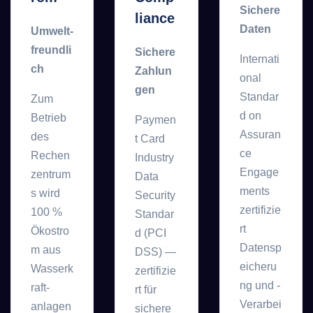
Sichere
liance
Daten
Umwelt­
freundli
Sichere
Internati
ch
Zahlun
onal
gen
Standar
Zum
d on
Betrieb
Paymen
Assuran
des
t Card
ce
Rechen
Industry
Engage
zentrum
Data
ments
s wird
Security
zertifizie
100 %
Standar
rt
Ökostro
d (PCI
Datensp
m aus
DSS) —
eicheru
Wasserk
zertifizie
ng und -
raft­
rt für
Verarbei
anlagen
sichere