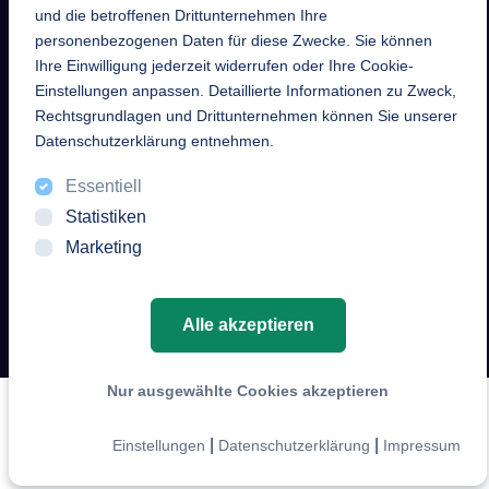
und die betroffenen Drittunternehmen Ihre
Mail
personenbezogenen Daten für diese Zwecke. Sie können
Ihre Einwilligung jederzeit widerrufen oder Ihre Cookie-
info [at] enteksystems [dot]
Einstellungen anpassen. Detaillierte Informationen zu Zweck,
de
Rechtsgrundlagen und Drittunternehmen können Sie unserer
Datenschutzerklärung entnehmen.
Essentiell
Statistiken
Marketing
© 2026 EntekSystems GmbH. Alle Rechte vorbehalten.
Cookie-Einstellungen
LinkedIn
Impressum
AGB
Alle akzeptieren
Datenschutz
Nur ausgewählte Cookies akzeptieren
|
|
Einstellungen
Datenschutzerklärung
Impressum