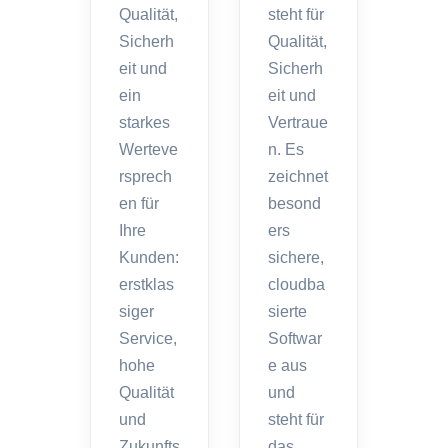
Qualität,
steht für
Sicherh
Qualität,
eit und
Sicherh
ein
eit und
starkes
Vertraue
Werteve
n. Es
rsprech
zeichnet
en für
besond
Ihre
ers
Kunden:
sichere,
erstklas
cloudba
siger
sierte
Service,
Softwar
hohe
e aus
Qualität
und
und
steht für
Zukunfts
das