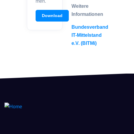
men.
Weitere
Informationen
Download
Bundesverband
IT-Mittelstand
e.V. (BITMi)