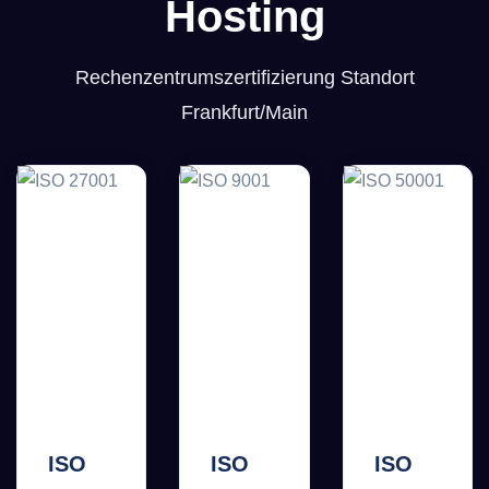
Hosting
Rechenzentrumszertifizierung Standort
Frankfurt/Main
ISO
ISO
ISO