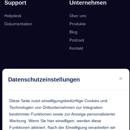
Support
Unternehmen
Helpdesk
Über uns
Dokumentation
Produkte
Blog
Podcast
Kontakt
EntekSystems
×
Datenschutzeinstellungen
GmbH
Großmannstraße 17
Diese Seite nutzt einwilligungsbedürftige Cookies und
63808 Haibach
Technologien von Drittunternehmen zur Integration
bestimmter Funktionen sowie zur Anzeige personalisierter
Telefon
Werbung. Wenn Sie hier einwilligen, werden diese
+49 6021 632352
Funktionen aktiviert. Nach der Einwilligung verarbeiten wir