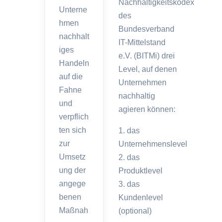
Nachhaltigkeitskodex
Unterne
des
hmen
Bundesverband
nachhalt
IT-Mittelstand
iges
e.V. (BITMi) drei
Handeln
Level, auf denen
auf die
Unternehmen
Fahne
nachhaltig
und
agieren können:
verpflich
ten sich
1. das
zur
Unternehmenslevel
Umsetz
2. das
ung der
Produktlevel
angege
3. das
benen
Kundenlevel
Maßnah
(optional)