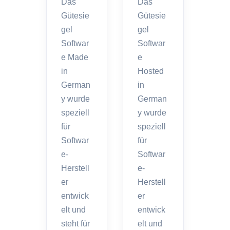
Das
Das
Gütesie
Gütesie
gel
gel
Softwar
Softwar
e Made
e
in
Hosted
German
in
y wurde
German
speziell
y wurde
für
speziell
Softwar
für
e-
Softwar
Herstell
e-
er
Herstell
entwick
er
elt und
entwick
steht für
elt und