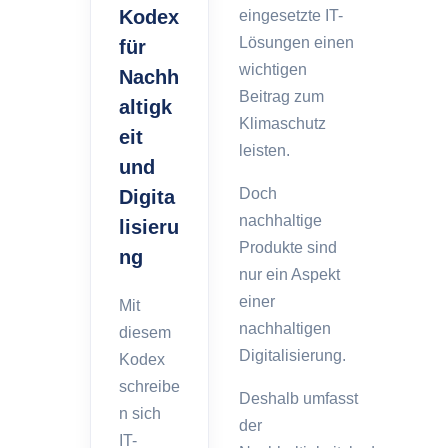
Kodex
eingesetzte IT-
Lösungen einen
für
wichtigen
Nachh
Beitrag zum
altigk
Klimaschutz
eit
leisten.
und
Doch
Digita
nachhaltige
lisieru
Produkte sind
ng
nur ein Aspekt
einer
Mit
nachhaltigen
diesem
Digitalisierung.
Kodex
schreibe
Deshalb umfasst
n sich
der
IT-