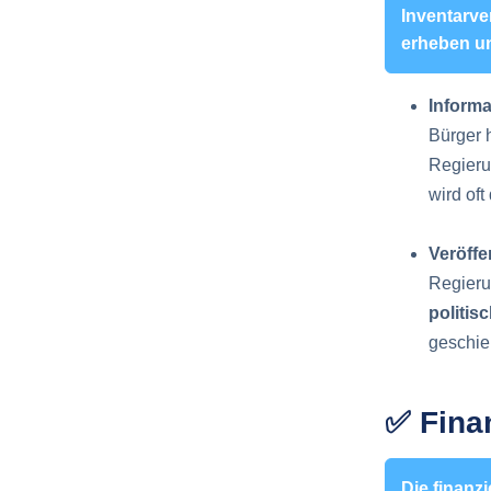
Inventarve
erheben u
Informa
Bürger
Regieru
wird oft
Veröffe
Regieru
politi
geschieh
✅ Fina
Die finanz