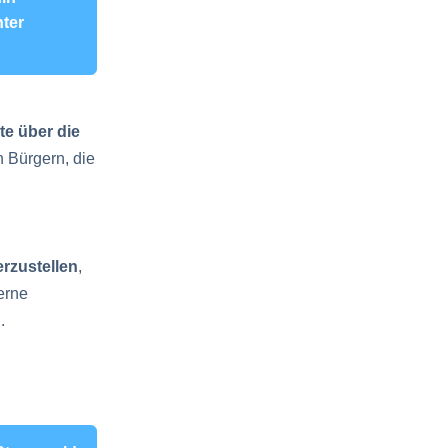
nter
te über die
n Bürgern, die
erzustellen
,
erne
.