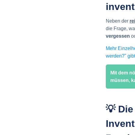
invent
Neben der
re
die Frage, wa
vergessen
od
Mehr Einzelh
werden?" gibt
Mit dem nö
müssen, ka
💡 Di
Invent