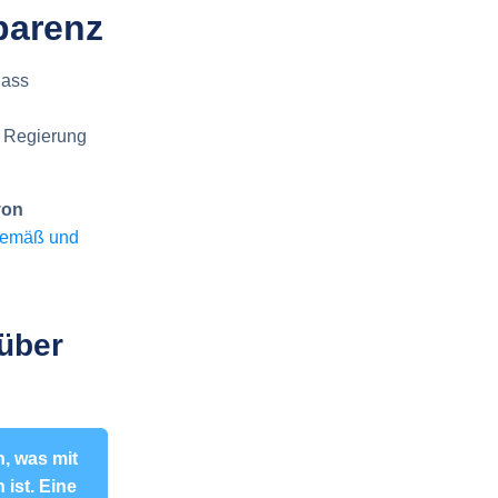
parenz
dass
r Regierung
von
gemäß und
über
n, was mit
ist. Eine