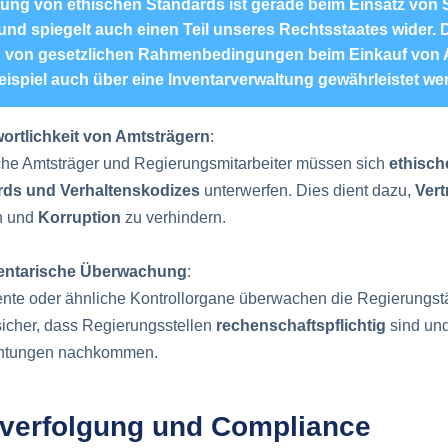
tung von ethischen Standards ist gerade beim Einsatz von 
und spiegelt auch einen Teil unseres Rechtsstaates wider. 
g von gesetzlichen Rahmenbedingungen beim Einkauf von 
eispiel auch über eine Inventarverwaltung gewährleistet we
ortlichkeit von Amtsträgern
:
iche Amtsträger und Regierungsmitarbeiter müssen sich
ethisch
rds und Verhaltenskodizes
unterwerfen. Dies dient dazu,
Vert
n und
Korruption
zu verhindern.
entarische Überwachung
:
nte oder ähnliche Kontrollorgane überwachen die Regierungstä
 sicher, dass Regierungsstellen
rechenschaftspflichtig
sind und
chtungen nachkommen.
fverfolgung und Compliance