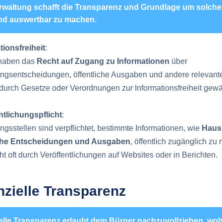
rwaltung schafft die Transparenz und Grundlage um solche
nd auswertbar zu machen.
tionsfreiheit
:
 haben das
Recht auf Zugang zu Informationen
über
ngsentscheidungen, öffentliche Ausgaben und andere relevant
 durch Gesetze oder Verordnungen zur Informationsfreiheit gewäh
ntlichungspflicht
:
ngsstellen sind verpflichtet, bestimmte Informationen, wie
Haush
sche Entscheidungen und Ausgaben
, öffentlich zugänglich zu
t oft durch Veröffentlichungen auf Websites oder in Berichten.
nzielle Transparenz
ielle Transparenz erlaubt dem Bürger nachzuvollziehen, wo