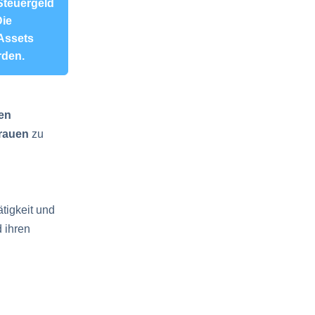
Steuergeld
Die
Assets
rden.
en
rauen
zu
tigkeit und
 ihren