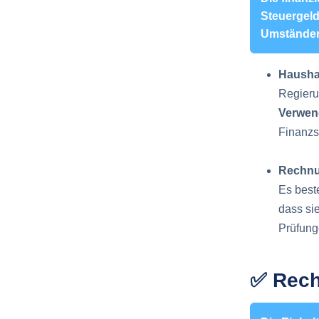
Steuergeld
Umständen
Haushal
Regieru
Verwend
Finanzs
Rechnu
Es beste
dass si
Prüfunge
✅ Rech