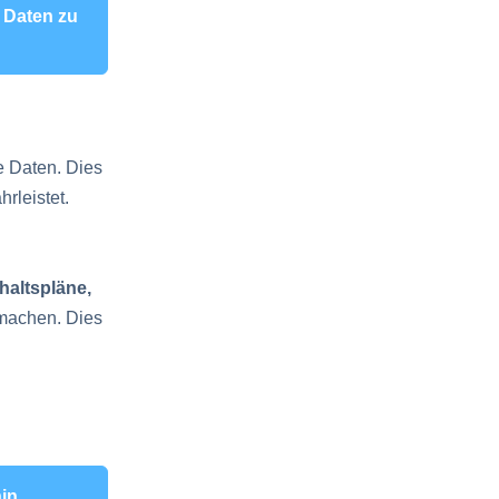
 Daten zu
e Daten. Dies
rleistet.
altspläne,
 machen. Dies
hin