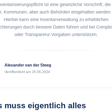
Was ist ITAM
klung von Web Apps
nventarisierungspflicht ist eine gesetzliche Vorschrift, die
ex.com
e, Kommunen, aber auch Behörden eingehalten werden
Was sind Ass
Marketing auf FoxPlex.com
Hierbei kann eine Inventarverwaltung zu erheblichen
ichterungen durch bessere Daten führen und bei Compli
Was ist Inven
oder Transparenz-Vorgaben unterstützen.
Was ist HAM?
Was ist SAM?
Alexander van der Steeg
Veröffentlicht am 25.06.2024
 muss eigentlich alles