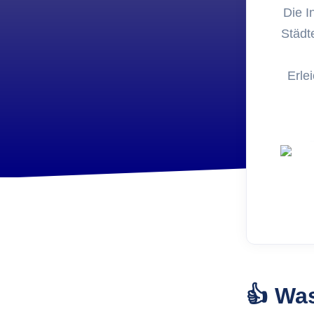
Entwic
Die I
FoxPl
Städt
Online 
Erle
👍 Was