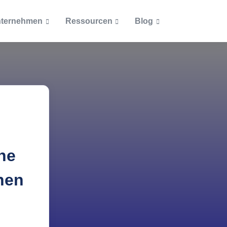
ternehmen
Ressourcen
Blog
Artikel
Dokumente
Beliebteste Beiträge
Blog
Ab welcher Größe lohnt si
Unternehmensrichtlinien
cketsystem
eine Inventarisierung?
Podcast
Zertifizierungen
Was muss alles inventarisi
ntationen
werden?
Themen
Wie ein Asset Management
he
Inventarisierung
Einkauf und Personal vere
hen
Inventarisierungspflicht i
IT-Asset-Management
öffentlichen Bereich
Was bei Inventarnummern
Lizenzmanagement
beachten ist