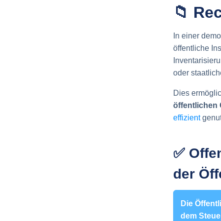
📁 Re
In einer demo
öffentliche I
Inventarisier
oder staatliche
Dies ermöglic
öffentlichen
effizient
genut
✅ Offe
der Öff
Die Öffent
dem Steue