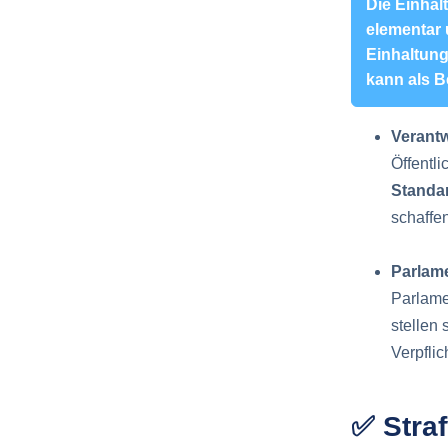
Die Einhal
elementar 
Einhaltun
kann als B
Verantw
Öffentl
Standa
schaffe
Parlam
Parlame
stellen
Verpfli
✅ Stra