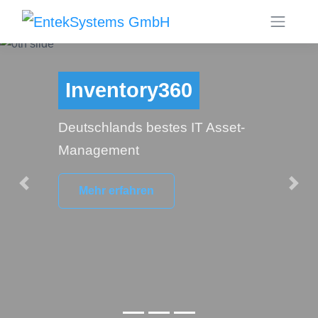
Hosting &
Managed Services
Zertifizierter
Rechenzentrumsstandort
Previous
Next
Frankfurt / Main
Mehr erfahren