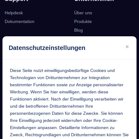
Helpdesk
Über uns
Dokumentation
Produkte
Blog
Podcast
×
Datenschutzeinstellungen
Kontakt
Diese Seite nutzt einwilligungsbedürftige Cookies und
EntekSystems
Technologien von Drittunternehmen zur Integration
bestimmter Funktionen sowie zur Anzeige personalisierter
GmbH
Werbung. Wenn Sie hier einwilligen, werden diese
Funktionen aktiviert. Nach der Einwilligung verarbeiten wir
Großmannstraße 17
und die betroffenen Drittunternehmen Ihre
63808 Haibach
personenbezogenen Daten für diese Zwecke. Sie können
Ihre Einwilligung jederzeit widerrufen oder Ihre Cookie-
Telefon
Einstellungen anpassen. Detaillierte Informationen zu
+49 6021 632352
Zweck, Rechtsgrundlagen und Drittunternehmen können Sie