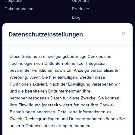
Helpdesk
Über uns
Dokumentation
Produkte
Blog
Podcast
×
Datenschutzeinstellungen
Kontakt
Diese Seite nutzt einwilligungsbedürftige Cookies und
EntekSystems
Technologien von Drittunternehmen zur Integration
bestimmter Funktionen sowie zur Anzeige personalisierter
GmbH
Werbung. Wenn Sie hier einwilligen, werden diese
Funktionen aktiviert. Nach der Einwilligung verarbeiten wir
Großmannstraße 17
und die betroffenen Drittunternehmen Ihre
63808 Haibach
personenbezogenen Daten für diese Zwecke. Sie können
Ihre Einwilligung jederzeit widerrufen oder Ihre Cookie-
Telefon
Einstellungen anpassen. Detaillierte Informationen zu
+49 6021 632352
Zweck, Rechtsgrundlagen und Drittunternehmen können Sie
unserer Datenschutzerklärung entnehmen.
Mail