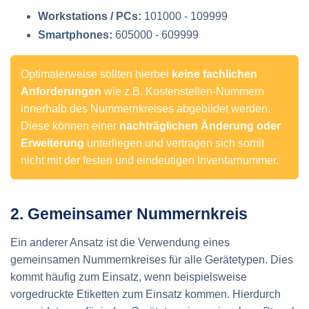
Workstations / PCs:
101000 - 109999
Smartphones:
605000 - 609999
Optimalerweise sollten hierbei
keine fachlichen
Anforderungen
wie z.B. Kostenstellen-Nummern
innerhalb des Nummernkreises abgebildet werden.
Diese können einer
nachträglichen Änderung oder
Erweiterung
unterliegen und vertragen sich somit
nicht mit der festen und eindeutigen Inventarnummer.
2. Gemeinsamer Nummernkreis
Ein anderer Ansatz ist die Verwendung eines
gemeinsamen Nummernkreises für alle Gerätetypen. Dies
kommt häufig zum Einsatz, wenn beispielsweise
vorgedruckte Etiketten zum Einsatz kommen. Hierdurch