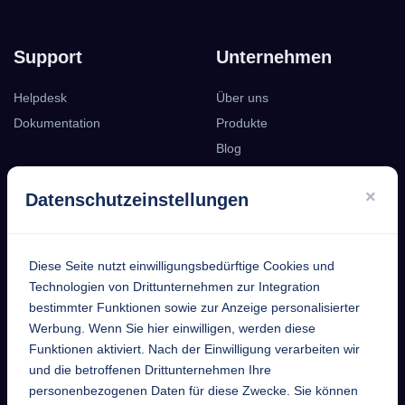
Support
Unternehmen
Helpdesk
Über uns
Dokumentation
Produkte
Blog
Podcast
×
Datenschutzeinstellungen
Kontakt
Diese Seite nutzt einwilligungsbedürftige Cookies und
EntekSystems
Technologien von Drittunternehmen zur Integration
bestimmter Funktionen sowie zur Anzeige personalisierter
GmbH
Werbung. Wenn Sie hier einwilligen, werden diese
Funktionen aktiviert. Nach der Einwilligung verarbeiten wir
Großmannstraße 17
und die betroffenen Drittunternehmen Ihre
63808 Haibach
personenbezogenen Daten für diese Zwecke. Sie können