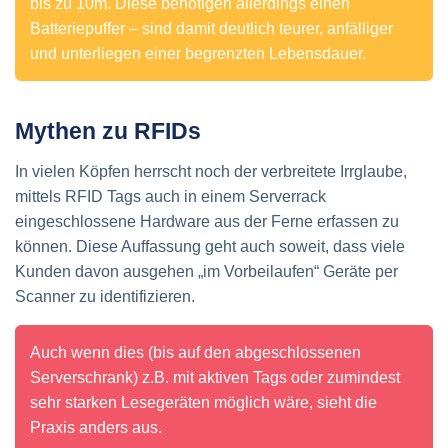
bis zu 10m. Diese benötigen allerdings einen
Batteriepuffer – sind damit deutlich teurer, anfälliger
und unterliegen einer begrenzten Lebensdauer.
Mythen zu RFIDs
In vielen Köpfen herrscht noch der verbreitete Irrglaube,
mittels RFID Tags auch in einem Serverrack
eingeschlossene Hardware aus der Ferne erfassen zu
können. Diese Auffassung geht auch soweit, dass viele
Kunden davon ausgehen „im Vorbeilaufen“ Geräte per
Scanner zu identifizieren.
Auch wenn dies (bis auf den abgeschlossenen
Serverschrank) z.B. mit aktiven Tags oder zumindest
sehr starken Lesegeräten möglich wäre, sieht die
Praxis anders aus.