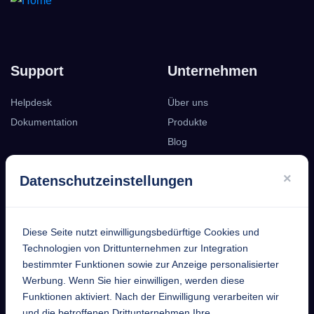
Support
Unternehmen
Helpdesk
Über uns
Dokumentation
Produkte
Blog
Podcast
×
Datenschutzeinstellungen
Kontakt
Diese Seite nutzt einwilligungsbedürftige Cookies und
EntekSystems
Technologien von Drittunternehmen zur Integration
bestimmter Funktionen sowie zur Anzeige personalisierter
GmbH
Werbung. Wenn Sie hier einwilligen, werden diese
Funktionen aktiviert. Nach der Einwilligung verarbeiten wir
Großmannstraße 17
und die betroffenen Drittunternehmen Ihre