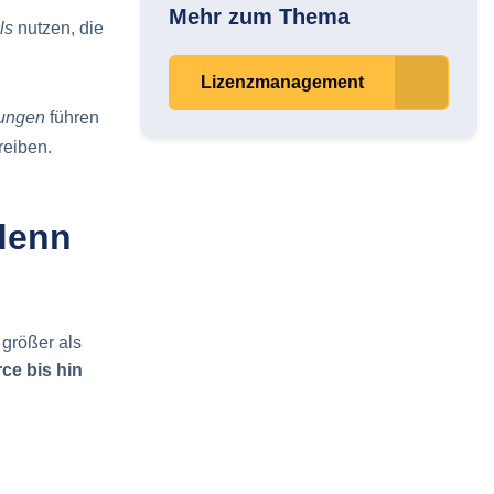
Mehr zum Thema
ls
nutzen, die
Lizenzmanagement
lungen
führen
reiben.
denn
 größer als
ce bis hin