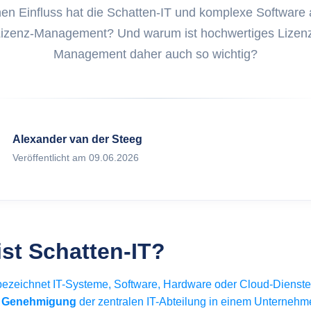
Was ist ITAM
klung von Web Apps
en Einfluss hat die Schatten-IT und komplexe Software a
ex.com
izenz-Management? Und warum ist hochwertiges Lizen
Was sind Ass
Marketing auf FoxPlex.com
Management daher auch so wichtig?
Was ist Inven
Was ist HAM?
Alexander van der Steeg
Veröffentlicht am 09.06.2026
Was ist SAM?
ist Schatten-IT?
ezeichnet IT-Systeme, Software, Hardware oder Cloud-Dienste
r Genehmigung
der zentralen IT-Abteilung in einem Unternehm