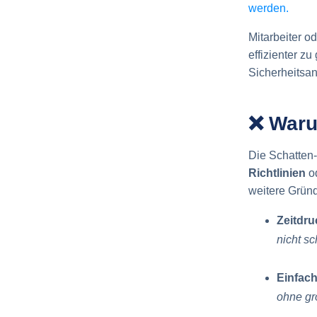
werden.
Mitarbeiter o
effizienter zu
Sicherheitsa
❌ Waru
Die Schatten-
Richtlinien
o
weitere Gründ
Zeitdru
nicht s
Einfach
ohne g