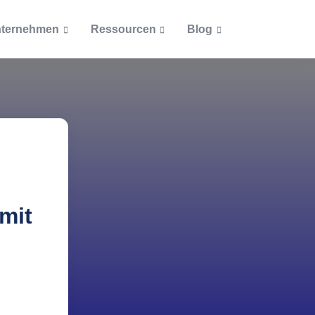
ternehmen
Ressourcen
Blog
Artikel
Dokumente
Beliebteste Beiträge
Blog
Ab welcher Größe lohnt si
Unternehmensrichtlinien
cketsystem
eine Inventarisierung?
Podcast
Zertifizierungen
Was muss alles inventarisi
ntationen
werden?
Themen
Wie ein Asset Management
mit
Inventarisierung
Einkauf und Personal vere
Inventarisierungspflicht i
IT-Asset-Management
öffentlichen Bereich
Was bei Inventarnummern
Lizenzmanagement
beachten ist