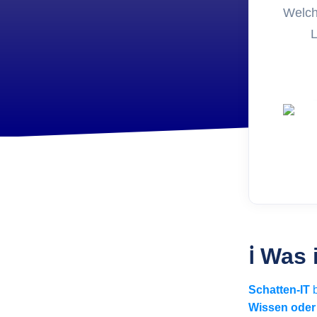
Entwic
Welch
FoxPl
L
Online 
ℹ Was 
Schatten-IT
b
Wissen ode