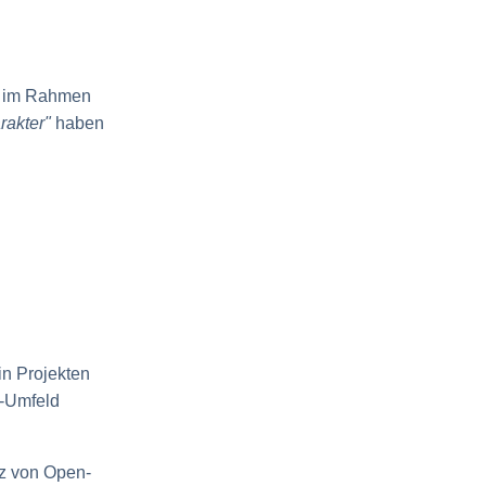
ie im Rahmen
rakter"
haben
 in Projekten
e-Umfeld
tz von Open-