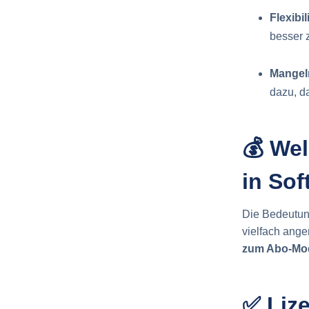
Flexibili
besser 
Mangel
dazu, da
💰 We
in So
Die Bedeutung
vielfach ang
zum Abo-Mod
✅ Liz