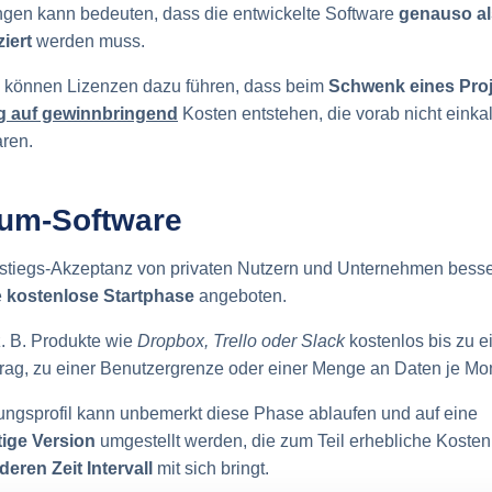
gen kann bedeuten, dass die entwickelte Software
genauso al
iert
werden muss.
 können Lizenzen dazu führen, dass beim
Schwenk eines Proj
g auf gewinnbringend
Kosten entstehen, die vorab nicht einkal
ren.
um-Software
stiegs-Akzeptanz von privaten Nutzern und Unternehmen besser 
e
kostenlose Startphase
angeboten.
z. B. Produkte wie
Dropbox, Trello oder Slack
kostenlos bis zu 
rag, zu einer Benutzergrenze oder einer Menge an Daten je Mo
ungsprofil kann unbemerkt diese Phase ablaufen und auf eine
tige Version
umgestellt werden, die zum Teil erhebliche Koste
eren Zeit Intervall
mit sich bringt.