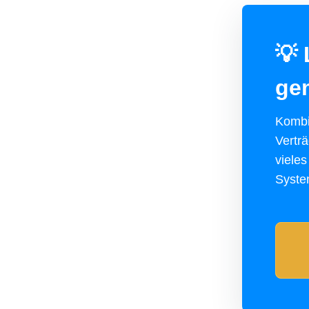
💡
ge
Kombi
Vertr
viele
Syste