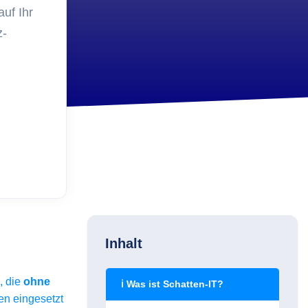
?
uf Ihr
Security
Schlüsselverwaltung 2.0 -
z-
ets?
Schluss mit Excel Listen
Einkauf
Etiketten in der
tur?
Inventarverwaltung
Digitalisierung
Wie kann ein Administrato
den Geschäftsführer von
Asset Management
überzeugen?
Inhalt
, die
ohne
ℹ Was ist Schatten-IT?
en eingesetzt