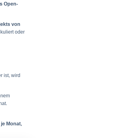
s Open-
ekts von
kuliert oder
ist, wird
einem
nat.
n
je Monat,