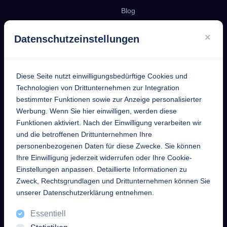
Blog
Podcast
×
Datenschutzeinstellungen
Kontakt
Diese Seite nutzt einwilligungsbedürftige Cookies und
EntekSystems
Technologien von Drittunternehmen zur Integration
bestimmter Funktionen sowie zur Anzeige personalisierter
GmbH
Werbung. Wenn Sie hier einwilligen, werden diese
Funktionen aktiviert. Nach der Einwilligung verarbeiten wir
Großmannstraße 17
und die betroffenen Drittunternehmen Ihre
63808 Haibach
personenbezogenen Daten für diese Zwecke. Sie können
Ihre Einwilligung jederzeit widerrufen oder Ihre Cookie-
Telefon
Einstellungen anpassen. Detaillierte Informationen zu
+49 6021 632352
Zweck, Rechtsgrundlagen und Drittunternehmen können Sie
unserer Datenschutzerklärung entnehmen.
Mail
Essentiell
info [at] enteksystems [dot]