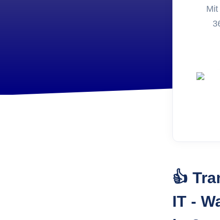
Entwic
Mit
FoxPl
3
Online 
👍 Tr
IT - W