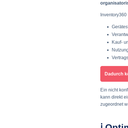
organisator
Inventory360 
Gerätes
Verantw
Kauf- u
Nutzun
Vertrag
Dadurch kö
Ein nicht kon
kann direkt 
zugeordnet w
ℹ️ Opt