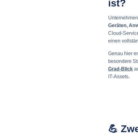
ist?
Unternehmen 
Geräten, An
Cloud-Servic
einen vollstä
Genau hier en
besondere St
Grad-Blick
au
IT-Assets.
💪 Zw