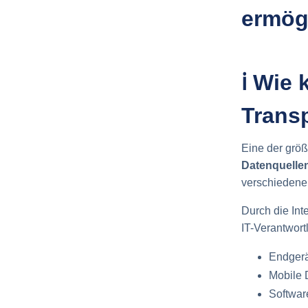
ermög
ℹ️ Wie
Trans
Eine der grö
Datenquelle
verschieden
Durch die Int
IT-Verantwort
Endger
Mobile 
Softwar