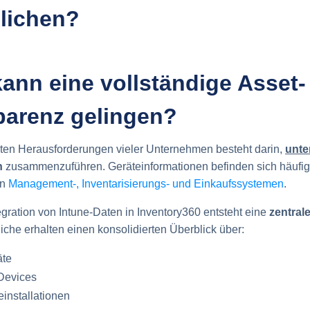
lichen?
 kann eine vollständige Asset-
parenz gelingen?
ßten Herausforderungen vieler Unternehmen besteht darin,
unte
n
zusammenzuführen. Geräteinformationen befinden sich häufig v
en
Management-, Inventarisierungs- und Einkaufssystemen
.
egration von Intune-Daten in Inventory360 entsteht eine
zentral
liche erhalten einen konsolidierten Überblick über:
äte
Devices
einstallationen