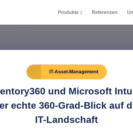
Produkte
Referenzen
Un
Über uns
Support
Themen & Gespräche
tory360
Ticketsystem
EntekSystems
Blog
ntarisierung
Supportanfrage per Ti
nbuch 2021
Dokumentation
Podcast
Karriere
IT-Asset-Management
onformes Kassenbuch
Handbücher & Dokume
Stellenangebote
EntekTalks
ventory360 und Microsoft Intu
ITAM Glossar
g / Managed Services
er echte 360-Grad-Blick auf d
ion und Managed Services
dort Frankfurt / Main
IT-Landschaft
Definitionen
ntwicklung