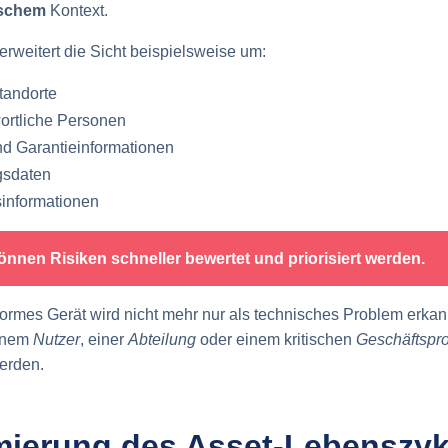
ischem
Kontext.
erweitert die Sicht beispielsweise um:
tandorte
ortliche Personen
nd Garantieinformationen
gsdaten
sinformationen
nnen Risiken schneller bewertet und priorisiert werden.
formes Gerät wird nicht mehr nur als technisches Problem erkan
einem
Nutzer
, einer
Abteilung
oder einem kritischen
Geschäftspr
erden.
imierung des Asset-Lebenszyk