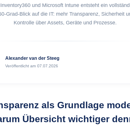
Was ist ITAM
klung von Web Apps
 Inventory360 und Microsoft Intune entsteht ein vollständ
ex.com
60-Grad-Blick auf die IT: mehr Transparenz, Sicherheit u
Was sind Ass
Marketing auf FoxPlex.com
Kontrolle über Assets, Geräte und Prozesse.
Was ist Inven
Was ist HAM?
Alexander van der Steeg
Veröffentlicht am 07.07.2026
Was ist SAM?
ansparenz als Grundlage mod
arum Übersicht wichtiger den