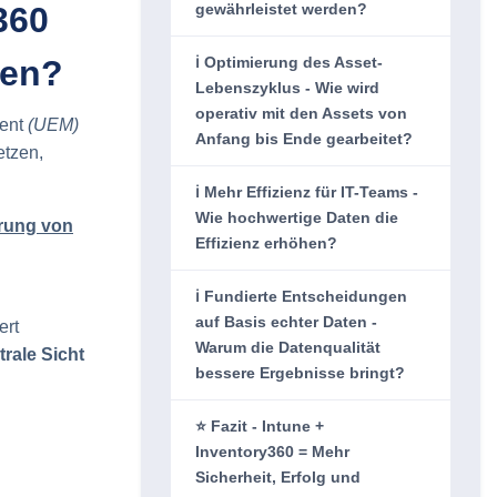
360
gewährleistet werden?
ren?
ℹ️ Optimierung des Asset-
Lebenszyklus - Wie wird
operativ mit den Assets von
ment
(UEM)
Anfang bis Ende gearbeitet?
etzen,
ℹ️ Mehr Effizienz für IT-Teams -
Wie hochwertige Daten die
erung von
Effizienz erhöhen?
ℹ️ Fundierte Entscheidungen
auf Basis echter Daten -
ert
Warum die Datenqualität
trale Sicht
bessere Ergebnisse bringt?
⭐ Fazit - Intune +
Inventory360 = Mehr
Sicherheit, Erfolg und