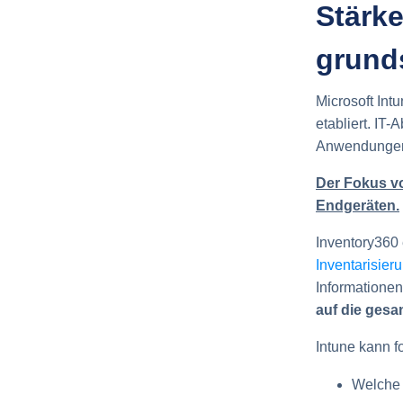
Stärke
grunds
Microsoft Int
etabliert. IT
Anwendungen b
Der Fokus v
Endgeräten.
Inventory360
Inventarisier
Informatione
auf die gesa
Intune kann 
Welche 