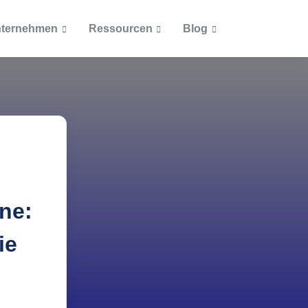
ternehmen
Ressourcen
Blog
Artikel
Dokumente
Beliebteste Beiträge
Blog
Ab welcher Größe lohnt si
Unternehmensrichtlinien
cketsystem
eine Inventarisierung?
Podcast
Zertifizierungen
Was muss alles inventarisi
ntationen
werden?
Themen
Wie ein Asset Management
ne:
Inventarisierung
Einkauf und Personal vere
ie
Inventarisierungspflicht i
IT-Asset-Management
öffentlichen Bereich
Was bei Inventarnummern
Lizenzmanagement
beachten ist