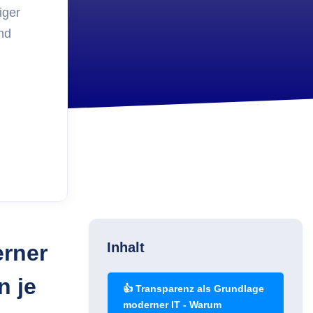
?
iger
Security
Schlüsselverwaltung 2.0 -
nd
ets?
Schluss mit Excel Listen
Einkauf
Etiketten in der
tur?
Inventarverwaltung
Digitalisierung
Wie kann ein Administrato
den Geschäftsführer von
Asset Management
überzeugen?
Inhalt
erner
n je
👍 Transparenz als Grundlage
moderner IT - Warum