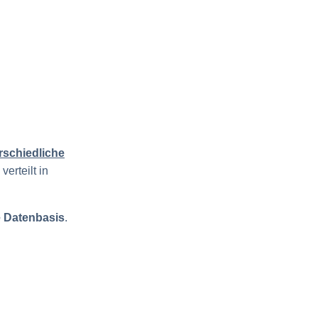
rschiedliche
erteilt in
e Datenbasis
.