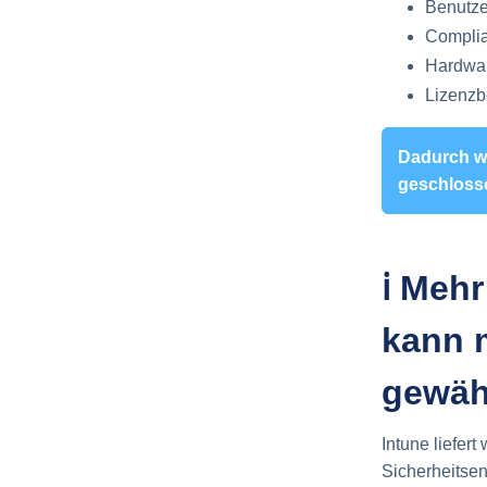
Benutz
Complia
Hardwa
Lizenzb
Dadurch w
geschloss
ℹ️ Meh
kann m
gewäh
Intune liefer
Sicherheitsen