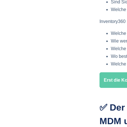
Sind Sic
Welche 
Inventory360 
Welche 
Wie wer
Welche 
Wo best
Welche 
Erst die K
✅ Der
MDM u