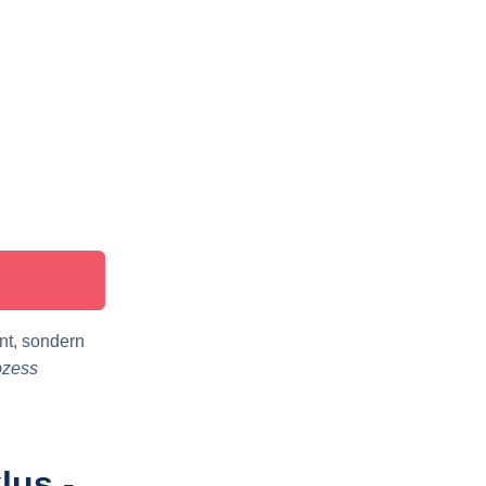
nt, sondern
ozess
lus -