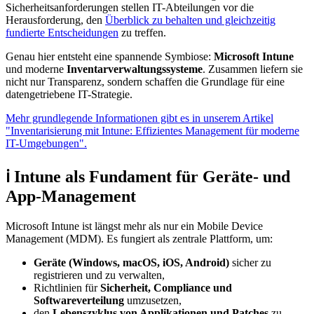
Sicherheitsanforderungen stellen IT-Abteilungen vor die
Herausforderung, den
Überblick zu behalten und gleichzeitig
fundierte Entscheidungen
zu treffen.
Genau hier entsteht eine spannende Symbiose:
Microsoft Intune
und moderne
Inventarverwaltungssysteme
. Zusammen liefern sie
nicht nur Transparenz, sondern schaffen die Grundlage für eine
datengetriebene IT-Strategie.
Mehr grundlegende Informationen gibt es in unserem Artikel
"Inventarisierung mit Intune: Effizientes Management für moderne
IT-Umgebungen".
ℹ️ Intune als Fundament für Geräte- und
App-Management
Microsoft Intune ist längst mehr als nur ein Mobile Device
Management (MDM). Es fungiert als zentrale Plattform, um:
Geräte (Windows, macOS, iOS, Android)
sicher zu
registrieren und zu verwalten,
Richtlinien für
Sicherheit, Compliance und
Softwareverteilung
umzusetzen,
den
Lebenszyklus
von Applikationen und Patches
zu