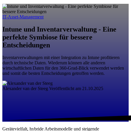
IT-Asset-Management
Intune und Inventarverwaltung - Eine
perfekte Symbiose für bessere
Entscheidungen
Inventarverwaltungen mit einer Integration zu Intune profitieren
durch technische Daten. Wiederum können alle anderen
wirtschaftlichen Daten für den 360-Grad-Blick verwendet werden
und somit die besten Entscheidungen getroffen werden.
Alexander van der Steeg
Veröffentlicht am 21.10.2025
Gerätevielfalt, hybride Arbeitsmodelle und steigende