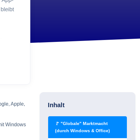
n App-
?
bleibt
Security
Schlüsselverwaltung 2.0 -
ets?
Schluss mit Excel Listen
Einkauf
Etiketten in der
tur?
Inventarverwaltung
Digitalisierung
Wie kann ein Administrato
den Geschäftsführer von
Asset Management
überzeugen?
gle, Apple,
Inhalt
🚩 "Globale" Marktmacht
mit Windows
(durch Windows & Office)