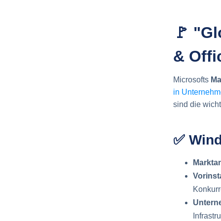
🚩 "G
& Offi
Microsofts
Ma
in Unterneh
sind die wich
✅
Wind
Marktan
Vorinsta
Konkurr
Untern
Infrastr