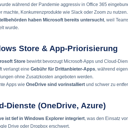
urde während der Pandemie aggressiv in Office 365 eingebun
r machte, Konkurrenzprodukte wie Slack oder Zoom zu nutzen.
ellbehörden haben Microsoft bereits untersucht
, weil Teams
lt wurde.
ows Store & App-Priorisierung
rosoft Store
bewirbt bevorzugt Microsoft-Apps und Cloud-Dien
ft verlangt eine
Gebühr für Drittanbieter-Apps
, während eige
ungen ohne Zusatzkosten angeboten werden.
mte Apps wie
OneDrive sind vorinstalliert
und schwer zu entfe
d-Dienste (OneDrive, Azure)
e ist tief in Windows Explorer integriert
, was den Einsatz von
gle Drive oder Dropbox erschwert.