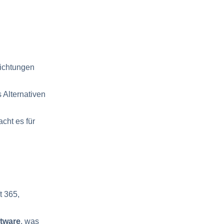
richtungen
 Alternativen
cht es für
t 365,
ftware
, was