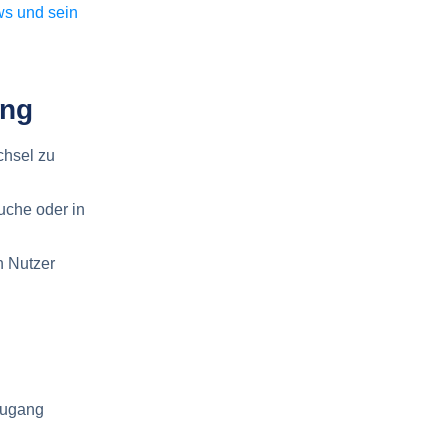
ws und sein
ing
hsel zu
uche oder in
n Nutzer
Zugang