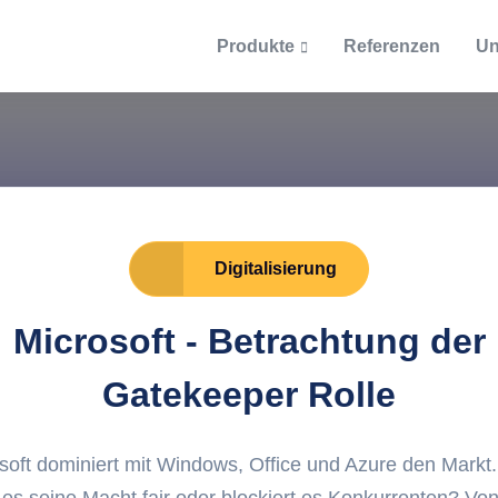
Produkte
Referenzen
Un
Über uns
Support
Themen & Gespräche
tory360
Ticketsystem
EntekSystems
Blog
ntarisierung
Supportanfrage per Ti
nbuch 2021
Dokumentation
Podcast
Karriere
Digitalisierung
onformes Kassenbuch
Handbücher & Dokume
Stellenangebote
EntekTalks
Microsoft - Betrachtung der
ITAM Glossar
g / Managed Services
Gatekeeper Rolle
ion und Managed Services
dort Frankfurt / Main
Definitionen
soft dominiert mit Windows, Office und Azure den Markt
ntwicklung