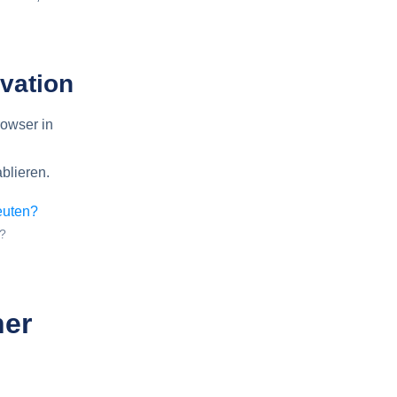
vation
rowser in
blieren.
?
ner