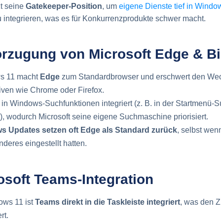
zt seine
Gatekeeper-Position
, um
eigene Dienste tief in Windo
 integrieren, was es für Konkurrenzprodukte schwer macht.
rzugung von Microsoft Edge & B
s 11 macht
Edge
zum Standardbrowser und erschwert den Wec
tiven wie Chrome oder Firefox.
t in Windows-Suchfunktionen integriert (z. B. in der Startmenü-S
), wodurch Microsoft seine eigene Suchmaschine priorisiert.
s Updates setzen oft Edge als Standard zurück
, selbst wen
deres eingestellt hatten.
osoft Teams-Integration
ows 11 ist
Teams direkt in die Taskleiste integriert
, was den 
rt.