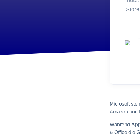
nutzt
Entwic
Store
FoxPl
Online 
Microsoft ste
Amazon und Me
Während
App
& Office die 