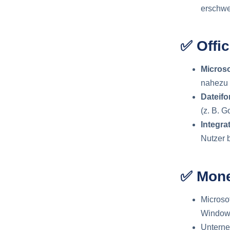
erschwe
✅ Offic
Microso
nahezu a
Dateifor
(z. B. G
Integra
Nutzer 
✅ Mone
Microso
Windows
Unterne