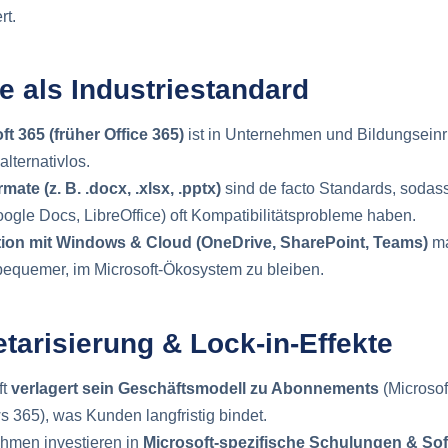
rt.
e als Industriestandard
ft 365 (früher Office 365)
ist in Unternehmen und Bildungsein
lternativlos.
mate (z. B. .docx, .xlsx, .pptx)
sind de facto Standards, sodass
oogle Docs, LibreOffice) oft Kompatibilitätsprobleme haben.
tion mit Windows & Cloud (OneDrive, SharePoint, Teams)
ma
bequemer, im Microsoft-Ökosystem zu bleiben.
tarisierung & Lock-in-Effekte
ft
verlagert sein Geschäftsmodell zu Abonnements
(Microsof
 365), was Kunden langfristig bindet.
hmen investieren in
Microsoft-spezifische Schulungen & So