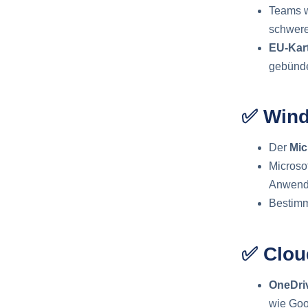
Teams w
schwere
EU-Kart
gebünde
✅ Wind
Der
Mic
Microso
Anwend
Bestim
✅ Clou
OneDriv
wie Goo