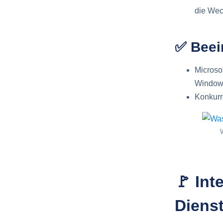
die Wec
✅ Beei
Microso
Windows
Konkurr
🚩 Int
Diens