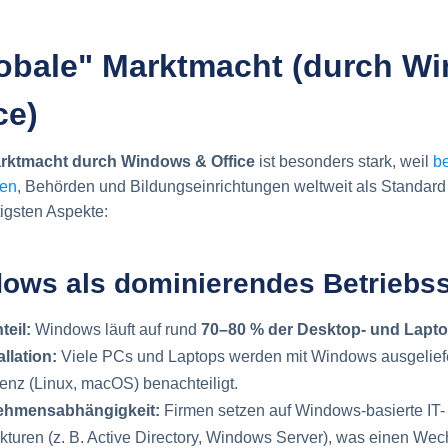
lobale" Marktmacht (durch W
ce)
rktmacht durch Windows & Office
ist besonders stark, weil
b
men
, Behörden und Bildungseinrichtungen weltweit als Standard 
tigsten Aspekte:
ows als dominierendes Betriebs
teil:
Windows läuft auf rund
70–80 % der Desktop- und Lapt
llation:
Viele PCs und Laptops werden mit Windows ausgeliefe
enz (Linux, macOS) benachteiligt.
ehmensabhängigkeit:
Firmen setzen auf Windows-basierte IT-
ukturen (z. B. Active Directory, Windows Server), was einen Wec