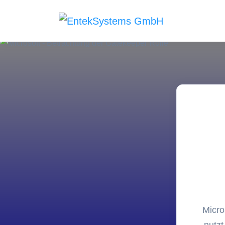
Produkte
Inven
IT-Inve
Kasse
GoBD k
Services
Hostin
Colocat
am Stan
Micro
Web E