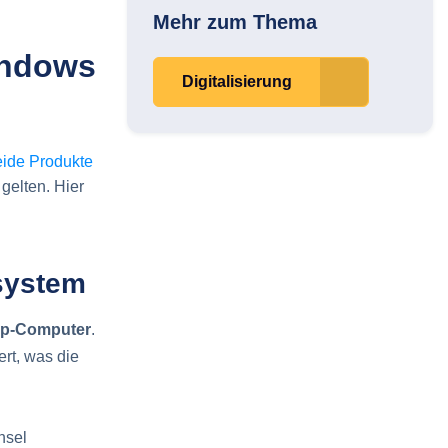
Mehr zum Thema
indows
Digitalisierung
eide Produkte
gelten. Hier
system
op-Computer
.
rt, was die
hsel