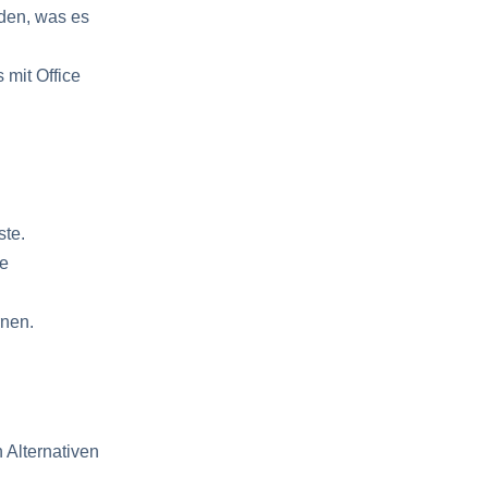
den, was es
 mit Office
ste.
ne
rnen.
 Alternativen