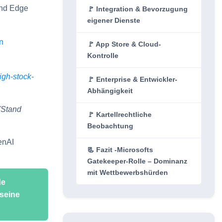
und Edge
🚩 Integration & Bevorzugung
eigener Dienste
🚩 App Store & Cloud-
Kontrolle
igh-stock-
🚩 Enterprise & Entwickler-
Abhängigkeit
(Stand
🚩 Kartellrechtliche
Beobachtung
enAI
📃 Fazit -Microsofts
Gatekeeper-Rolle – Dominanz
mit Wettbewerbshürden
de
 seine