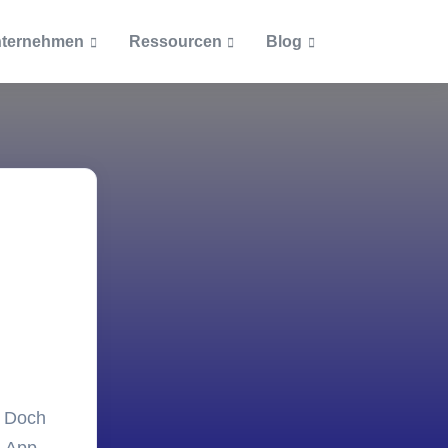
ternehmen
Ressourcen
Blog
Artikel
Dokumente
Beliebteste Beiträge
Blog
Ab welcher Größe lohnt si
Unternehmensrichtlinien
cketsystem
eine Inventarisierung?
Podcast
Zertifizierungen
Was muss alles inventarisi
ntationen
werden?
Themen
Wie ein Asset Management
Inventarisierung
Einkauf und Personal vere
Inventarisierungspflicht i
IT-Asset-Management
öffentlichen Bereich
. Doch
Was bei Inventarnummern
Lizenzmanagement
beachten ist