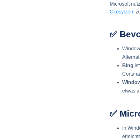
Microsoft nut
Ökosystem
zu
✅ Bevo
Window
Alterna
Bing
is
Cortana
Window
etwas an
✅ Micr
In Wind
erleichte