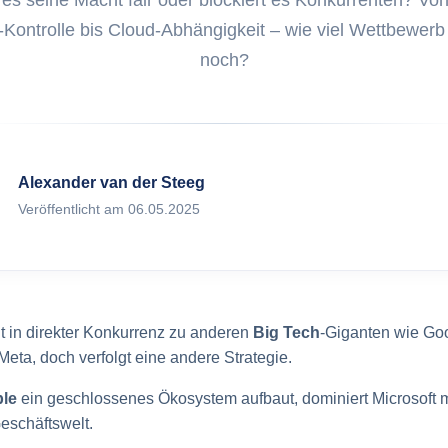
 es seine Macht fair oder blockiert es Konkurrenten? Vo
Was ist ITAM
klung von Web Apps
-Kontrolle bis Cloud-Abhängigkeit – wie viel Wettbewerb 
ex.com
Was sind Ass
noch?
Marketing auf FoxPlex.com
Was ist Inven
Was ist HAM?
Alexander van der Steeg
Veröffentlicht am 06.05.2025
Was ist SAM?
ht in direkter Konkurrenz zu anderen
Big Tech
-Giganten wie Goo
ta, doch verfolgt eine andere Strategie.
le
ein geschlossenes Ökosystem aufbaut, dominiert Microsoft 
Geschäftswelt.