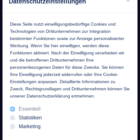
×
Datenschutzeinstellungen
Kontakt
Diese Seite nutzt einwilligungsbedürftige Cookies und
EntekSystems
Technologien von Drittunternehmen zur Integration
bestimmter Funktionen sowie zur Anzeige personalisierter
GmbH
Werbung. Wenn Sie hier einwilligen, werden diese
Funktionen aktiviert. Nach der Einwilligung verarbeiten wir
Großmannstraße 17
und die betroffenen Drittunternehmen Ihre
63808 Haibach
personenbezogenen Daten für diese Zwecke. Sie können
Ihre Einwilligung jederzeit widerrufen oder Ihre Cookie-
Telefon
Einstellungen anpassen. Detaillierte Informationen zu
+49 6021 632352
Zweck, Rechtsgrundlagen und Drittunternehmen können Sie
unserer Datenschutzerklärung entnehmen.
Mail
Essentiell
info [at] enteksystems [dot]
Statistiken
de
Marketing