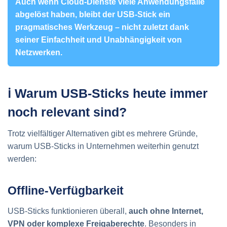
Auch wenn Cloud-Dienste viele Anwendungsfälle
abgelöst haben, bleibt der USB-Stick ein
pragmatisches Werkzeug – nicht zuletzt dank
seiner Einfachheit und Unabhängigkeit von
Netzwerken.
ℹ️ Warum USB-Sticks heute immer
noch relevant sind?
Trotz vielfältiger Alternativen gibt es mehrere Gründe,
warum USB-Sticks in Unternehmen weiterhin genutzt
werden:
Offline-Verfügbarkeit
USB-Sticks funktionieren überall,
auch ohne Internet,
VPN oder komplexe Freigaberechte
. Besonders in