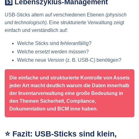
5️⃣ Lebenszyklus-Management
USB-Sticks altern auf verschiedenen Ebenen
(physisch
und technologisch)
. Eine strukturierte Verwaltung zeigt
einfach und verständlich auf:
Welche Sticks sind
fehleranfällig
?
Welche
ersetzt
werden müssen?
Welche neue
Version
(z. B. USB-C) benötigen?
Die einfache und strukturierte Kontrolle von Assets
jeder Art macht deutlich warum die Daten innerhalb
der Inventarverwaltung eine große Bedeutung in
den Themen Sicherheit, Compliance,
Dokumentation und BCM inne haben.
⭐ Fazit: USB-Sticks sind klein,