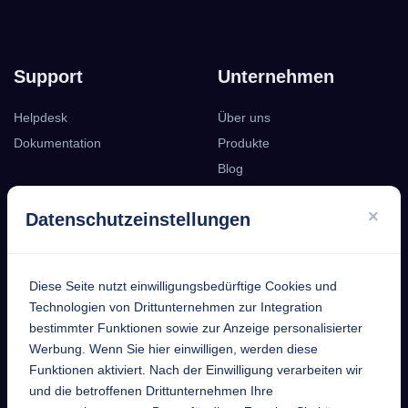
Support
Unternehmen
Helpdesk
Über uns
Dokumentation
Produkte
Blog
Podcast
×
Datenschutzeinstellungen
Kontakt
Diese Seite nutzt einwilligungsbedürftige Cookies und
EntekSystems
Technologien von Drittunternehmen zur Integration
bestimmter Funktionen sowie zur Anzeige personalisierter
GmbH
Werbung. Wenn Sie hier einwilligen, werden diese
Funktionen aktiviert. Nach der Einwilligung verarbeiten wir
Großmannstraße 17
und die betroffenen Drittunternehmen Ihre
63808 Haibach