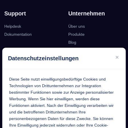
Support
Unternehmen
Helpdesk
Über uns
Dokumentation
Produkte
Blog
Podcast
×
Datenschutzeinstellungen
Kontakt
Diese Seite nutzt einwilligungsbedürftige Cookies und
EntekSystems
Technologien von Drittunternehmen zur Integration
bestimmter Funktionen sowie zur Anzeige personalisierter
GmbH
Werbung. Wenn Sie hier einwilligen, werden diese
Funktionen aktiviert. Nach der Einwilligung verarbeiten wir
Großmannstraße 17
und die betroffenen Drittunternehmen Ihre
63808 Haibach
personenbezogenen Daten für diese Zwecke. Sie können
Ihre Einwilligung jederzeit widerrufen oder Ihre Cookie-
Telefon