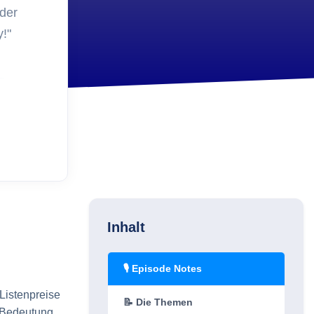
?
 der
Security
Schlüsselverwaltung 2.0 -
y!"
ets?
Schluss mit Excel Listen
Einkauf
Etiketten in der
tur?
Inventarverwaltung
Digitalisierung
Wie kann ein Administrato
den Geschäftsführer von
Asset Management
überzeugen?
Inhalt
🎙️ Episode Notes
 Listenpreise
📝 Die Themen
e Bedeutung