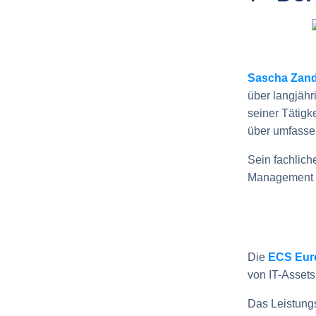
Sascha Zand
über langjähr
seiner Tätigk
über umfasse
Sein fachlich
Management 
Die
ECS Eu
von IT-Assets
Das Leistungs