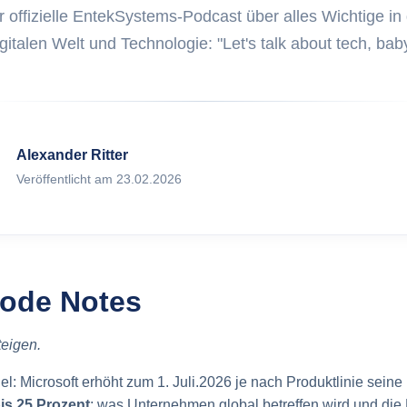
Was ist ITAM
klung von Web Apps
 offizielle EntekSystems-Podcast über alles Wichtige in
ex.com
gitalen Welt und Technologie: "Let's talk about tech, bab
Was sind Ass
Marketing auf FoxPlex.com
Was ist Inven
Alexander Ritter
Was ist HAM?
Veröffentlicht am 23.02.2026
Was ist SAM?
isode Notes
teigen.
el: Microsoft erhöht zum 1. Juli.2026 je nach Produktlinie seine
bis 25 Prozent
; was Unternehmen global betreffen wird und di