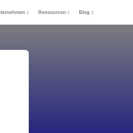
ternehmen
Ressourcen
Blog
Artikel
Dokumente
Beliebteste Beiträge
Blog
Ab welcher Größe lohnt si
Unternehmensrichtlinien
cketsystem
eine Inventarisierung?
Podcast
Zertifizierungen
Was muss alles inventarisi
ntationen
werden?
Themen
Wie ein Asset Management
Inventarisierung
Einkauf und Personal vere
Inventarisierungspflicht i
IT-Asset-Management
öffentlichen Bereich
Was bei Inventarnummern
Lizenzmanagement
beachten ist