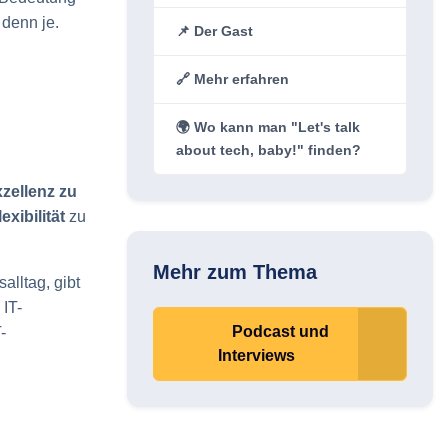
 denn je.
📌 Der Gast
🔗 Mehr erfahren
🌍 Wo kann man "Let's talk
about tech, baby!" finden?
xzellenz zu
xibilität
zu
Mehr zum Thema
alltag, gibt
 IT-
Podcast und
-
Interviews