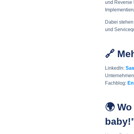
und Reverse L
Implementieru
Dabei stehen 
und Servicequ
🔗 Meh
LinkedIn:
Sas
Unternehmen
Fachblog:
En
🌍 Wo 
baby!