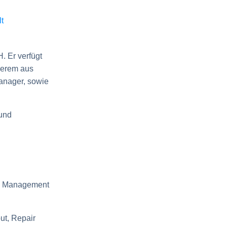
. Er verfügt
derem aus
Manager, sowie
 und
das Management
ut, Repair