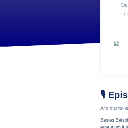
Entwic
Der
FoxPl
di
Online 
🎙️ Ep
Alle Kosten s
Bestes Beispi
erneut um
9 