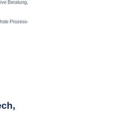
ive Beratung,
chste Prozess-
ech,