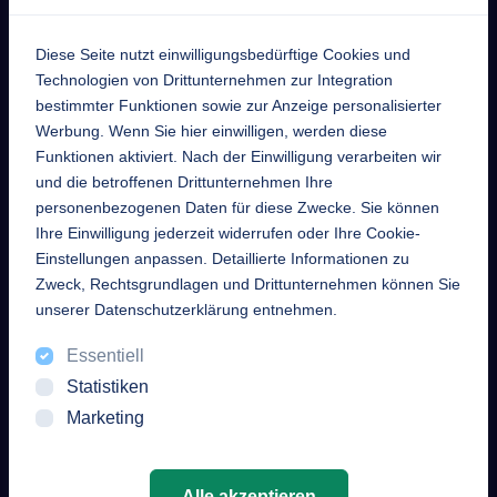
Diese Seite nutzt einwilligungsbedürftige Cookies und
EntekSystems
Technologien von Drittunternehmen zur Integration
bestimmter Funktionen sowie zur Anzeige personalisierter
GmbH
Werbung. Wenn Sie hier einwilligen, werden diese
Funktionen aktiviert. Nach der Einwilligung verarbeiten wir
Großmannstraße 17
und die betroffenen Drittunternehmen Ihre
63808 Haibach
personenbezogenen Daten für diese Zwecke. Sie können
Ihre Einwilligung jederzeit widerrufen oder Ihre Cookie-
Telefon
Einstellungen anpassen. Detaillierte Informationen zu
+49 6021 632352
Zweck, Rechtsgrundlagen und Drittunternehmen können Sie
unserer Datenschutzerklärung entnehmen.
Mail
Essentiell
info [at] enteksystems [dot]
Statistiken
de
Marketing
Alle akzeptieren