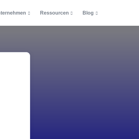
ternehmen
Ressourcen
Blog
Artikel
Dokumente
Beliebteste Beiträge
Blog
Ab welcher Größe lohnt si
Unternehmensrichtlinien
cketsystem
eine Inventarisierung?
Podcast
Zertifizierungen
Was muss alles inventarisi
ntationen
werden?
Themen
Wie ein Asset Management
Inventarisierung
Einkauf und Personal vere
Inventarisierungspflicht i
IT-Asset-Management
öffentlichen Bereich
Was bei Inventarnummern
Lizenzmanagement
beachten ist