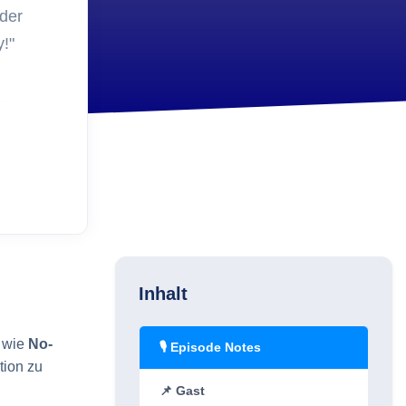
?
 der
Security
Schlüsselverwaltung 2.0 -
y!"
ets?
Schluss mit Excel Listen
Einkauf
Etiketten in der
tur?
Inventarverwaltung
Digitalisierung
Wie kann ein Administrato
den Geschäftsführer von
Asset Management
überzeugen?
Inhalt
 wie
No-
🎙️ Episode Notes
tion zu
📌 Gast