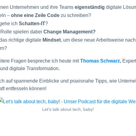
nnen Unternehmen und ihre Teams
eigenständig
digitale Lösu
eln –
ohne eine Zeile Code
zu schreiben?
gehe ich
Schatten-IT
?
Rolle spielen dabei
Change Management?
das richtige digitale
Mindset
, um diese neue Arbeitsweise nach
rn?
itere Fragen bespreche ich heute mit
Thomas Schwarz
,
Expert
nd digitale Transformation.
ich auf spannende Einblicke und praxisnahe Tipps, wie Untern
aft entfesseln können!
Let's talk about tech, baby!