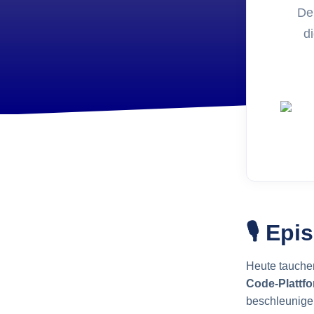
Entwic
Der
FoxPl
di
Online 
🎙️ Ep
Heute tauchen
Code-Plattf
beschleunige