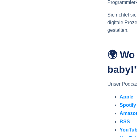
Programmierke
Sie richtet s
digitale Proz
gestalten.
🌍 Wo 
baby!
Unser Podcast
Apple
Spotify
Amazon
RSS
YouTub