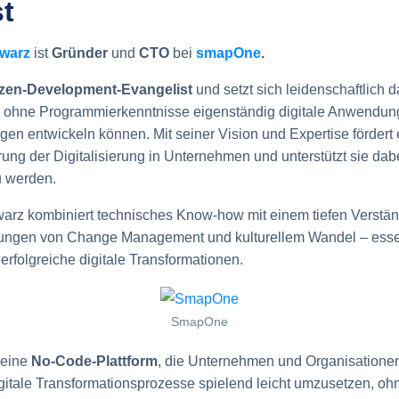
t
warz
ist
Gründer
und
CTO
bei
smapOne
.
izen-Development-Evangelist
und setzt sich leidenschaftlich d
e ohne Programmierkenntnisse eigenständig digitale Anwendu
en entwickeln können. Mit seiner Vision und Expertise fördert 
ung der Digitalisierung in Unternehmen und unterstützt sie dabe
u werden.
rz kombiniert technisches Know-how mit einem tiefen Verständ
ungen von Change Management und kulturellem Wandel – esse
 erfolgreiche digitale Transformationen.
SmapOne
t eine
No-Code-Plattform
, die Unternehmen und Organisatione
digitale Transformationsprozesse spielend leicht umzusetzen, oh