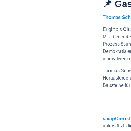
📌
Gas
Thomas Sch
Er gilt als
Cit
Mitarbeitend
Prozesslösung
Demokratisier
innovativer z
Thomas Schwa
Herausforder
Bausteine für
smapOne
is
unterstützt, 