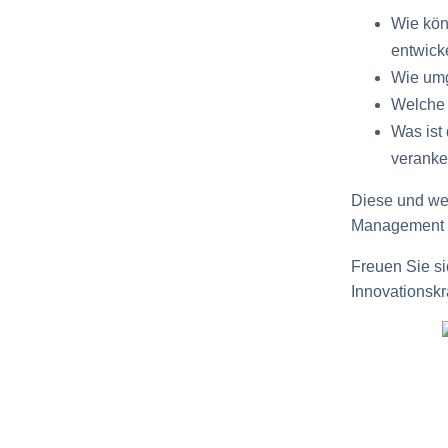
Wie kö
entwick
Wie um
Welche 
Was ist 
veranke
Diese und we
Management u
Freuen Sie s
Innovationskr