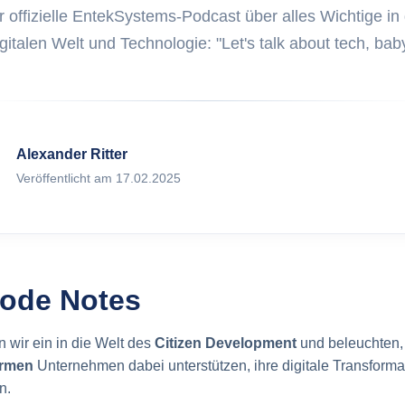
Was ist ITAM
klung von Web Apps
 offizielle EntekSystems-Podcast über alles Wichtige in
ex.com
gitalen Welt und Technologie: "Let's talk about tech, bab
Was sind Ass
Marketing auf FoxPlex.com
Was ist Inven
Alexander Ritter
Was ist HAM?
Veröffentlicht am 17.02.2025
Was ist SAM?
isode Notes
 wir ein in die Welt des
Citizen Development
und beleuchten,
ormen
Unternehmen dabei unterstützen, ihre digitale Transforma
n.