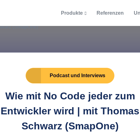
Produkte
Referenzen
Un
Über uns
Support
Themen & Gespräche
tory360
Ticketsystem
EntekSystems
Blog
ntarisierung
Supportanfrage per Ti
nbuch 2021
Dokumentation
Podcast
Karriere
Podcast und Interviews
onformes Kassenbuch
Handbücher & Dokume
Stellenangebote
EntekTalks
Wie mit No Code jeder zum
ITAM Glossar
g / Managed Services
Entwickler wird | mit Thomas
ion und Managed Services
dort Frankfurt / Main
Schwarz (SmapOne)
Definitionen
ntwicklung