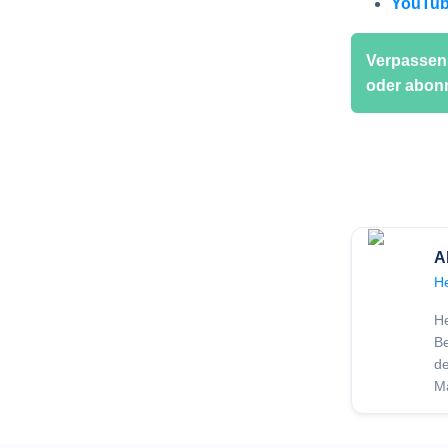
YouTu
Verpassen 
oder abonn
A
He
He
B
de
M