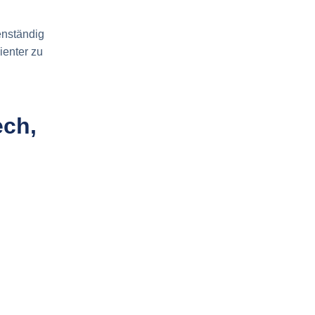
genständig
ienter zu
ech,