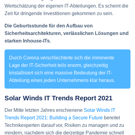
Wertschätzung der eigenen IT-Abteilungen. Es scheint die
Zeit für dringende Investitionen gekommen zu sein.
Die Geburtsstunde für den Aufbau von
Sicherheitsarchitekturen, verlässlichen Lösungen und
starken Inhouse-ITs.
Durch Corona verschlechterte sich die imminente
Lage der IT-Sicherheit teils enorm, gleichzeitig
kristallisiert sich eine massive Bedeutung der IT-
Abteilung eines jeden Unternehmens klar heraus.
Solar Winds IT Trends Report 2021
Der Mitte letzten Jahres erschienene
Solar Winds IT
Trends Report 2021: Building a Secure Future
bereitet
Technikexperten darauf vor, Risiken zu managen und zu
mindern, nachdem sich die derzeitige Pandemie schnell