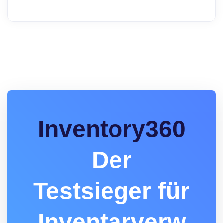
Inventory360
Der
Testsieger für
Inventarverw