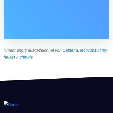
*unabhängig ausgezeichnet von
Capterra
,
techconsult (by
heise)
&
chip.de