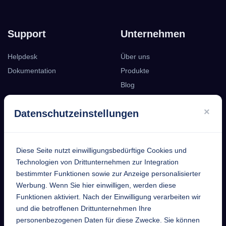
Support
Unternehmen
Helpdesk
Über uns
Dokumentation
Produkte
Blog
Podcast
×
Datenschutzeinstellungen
Kontakt
Diese Seite nutzt einwilligungsbedürftige Cookies und
EntekSystems
Technologien von Drittunternehmen zur Integration
bestimmter Funktionen sowie zur Anzeige personalisierter
GmbH
Werbung. Wenn Sie hier einwilligen, werden diese
Funktionen aktiviert. Nach der Einwilligung verarbeiten wir
Großmannstraße 17
und die betroffenen Drittunternehmen Ihre
63808 Haibach
personenbezogenen Daten für diese Zwecke. Sie können