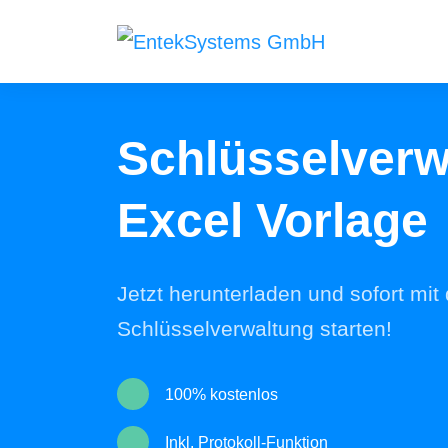
Produkte
Schlüsselverw
Inven
IT-Inve
Excel Vorlage
Kasse
GoBD k
Jetzt herunterladen und sofort mit 
Services
Schlüsselverwaltung starten!
Hostin
Colocat
am Stan
100% kostenlos
Web E
Inkl. Protokoll-Funktion