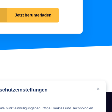
?
Security
Schlüsselverwaltung 2.0 -
ets?
Jetzt herunterladen
Schluss mit Excel Listen
Einkauf
Etiketten in der
tur?
Inventarverwaltung
Digitalisierung
Wie kann ein Administrato
den Geschäftsführer von
Asset Management
überzeugen?
×
schutzeinstellungen
ite nutzt einwilligungsbedürftige Cookies und Technologien