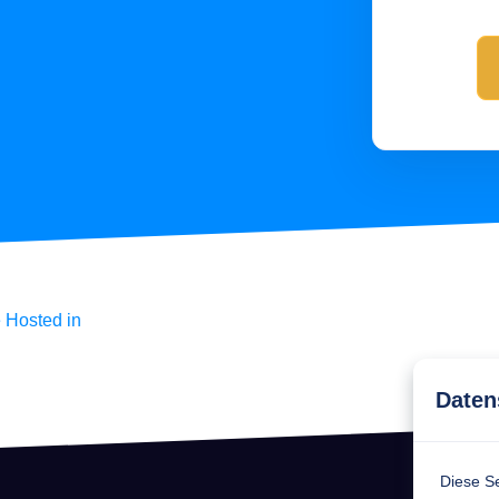
Was ist ITAM
klung von Web Apps
ex.com
Was sind Ass
Marketing auf FoxPlex.com
Was ist Inven
Was ist HAM?
Was ist SAM?
Daten
Diese Se