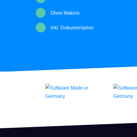
Entwic
Ohne Makros
FoxPl
Online 
Inkl. Dokumentation