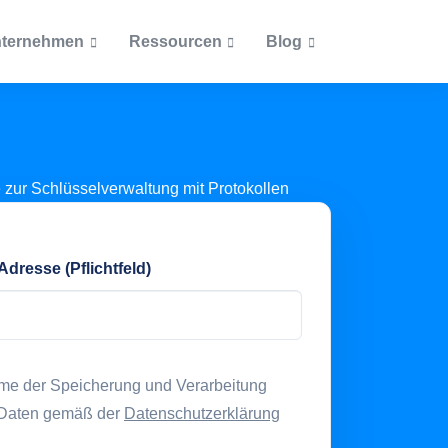
ternehmen
Ressourcen
Blog
Artikel
Dokumente
Beliebteste Beiträge
Blog
Ab welcher Größe lohnt si
Unternehmensrichtlinien
cketsystem
eine Inventarisierung?
Podcast
Zertifizierungen
Was muss alles inventarisi
ntationen
werden?
 Adresse (Pflichtfeld)
Themen
Wie ein Asset Management
Inventarisierung
Einkauf und Personal vere
Inventarisierungspflicht i
IT-Asset-Management
öffentlichen Bereich
mme der Speicherung und Verarbeitung
 Daten gemäß der
Datenschutzerklärung
Was bei Inventarnummern
Lizenzmanagement
beachten ist