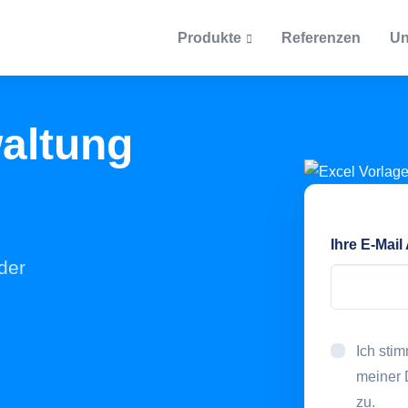
Produkte
Referenzen
Un
Über uns
Support
Themen & Gespräche
altung
tory360
Ticketsystem
EntekSystems
Blog
ntarisierung
Supportanfrage per Ti
nbuch 2021
Dokumentation
Podcast
Karriere
onformes Kassenbuch
Handbücher & Dokume
Ihre E-Mail
Stellenangebote
EntekTalks
der
ITAM Glossar
g / Managed Services
ion und Managed Services
Ich sti
dort Frankfurt / Main
Definitionen
meiner
ntwicklung
zu.