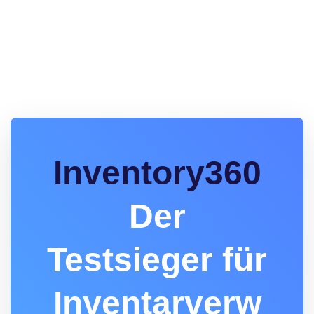
Inventory360
Der
Testsieger für
Inventarverw