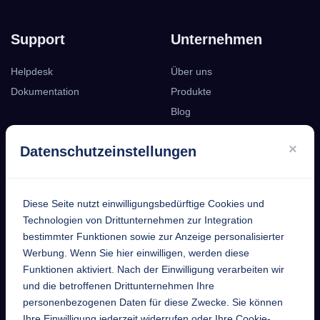
Support
Unternehmen
Helpdesk
Über uns
Dokumentation
Produkte
Blog
Podcast
×
Datenschutzeinstellungen
Kontakt
Diese Seite nutzt einwilligungsbedürftige Cookies und
EntekSystems
Technologien von Drittunternehmen zur Integration
bestimmter Funktionen sowie zur Anzeige personalisierter
GmbH
Werbung. Wenn Sie hier einwilligen, werden diese
Funktionen aktiviert. Nach der Einwilligung verarbeiten wir
Großmannstraße 17
und die betroffenen Drittunternehmen Ihre
63808 Haibach
personenbezogenen Daten für diese Zwecke. Sie können
Ihre Einwilligung jederzeit widerrufen oder Ihre Cookie-
Telefon