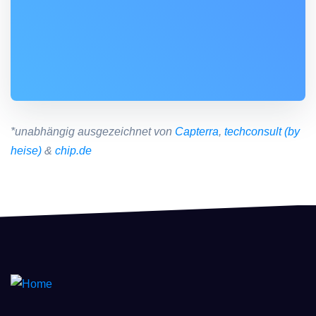
*unabhängig ausgezeichnet von
Capterra
,
techconsult (by
heise)
&
chip.de