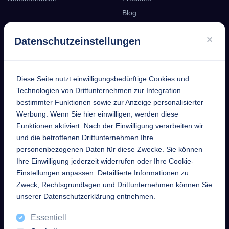
Blog
Podcast
×
Datenschutzeinstellungen
Kontakt
Diese Seite nutzt einwilligungsbedürftige Cookies und
EntekSystems
Technologien von Drittunternehmen zur Integration
bestimmter Funktionen sowie zur Anzeige personalisierter
GmbH
Werbung. Wenn Sie hier einwilligen, werden diese
Funktionen aktiviert. Nach der Einwilligung verarbeiten wir
Großmannstraße 17
und die betroffenen Drittunternehmen Ihre
63808 Haibach
personenbezogenen Daten für diese Zwecke. Sie können
Ihre Einwilligung jederzeit widerrufen oder Ihre Cookie-
Telefon
Einstellungen anpassen. Detaillierte Informationen zu
+49 6021 632352
Zweck, Rechtsgrundlagen und Drittunternehmen können Sie
unserer Datenschutzerklärung entnehmen.
Mail
Essentiell
info [at] enteksystems [dot]