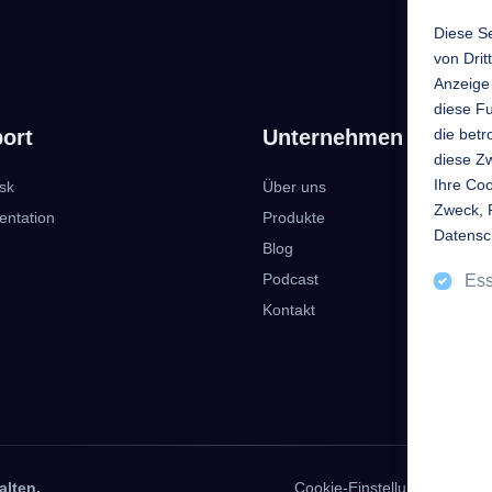
Diese Se
von Drit
Anzeige 
diese Fu
ort
Unternehmen
die bet
diese Zw
Ihre Coo
sk
Über uns
Zweck, 
ntation
Produkte
Datensc
Blog
Podcast
Ess
Kontakt
alten.
Cookie-Einstellungen
Li