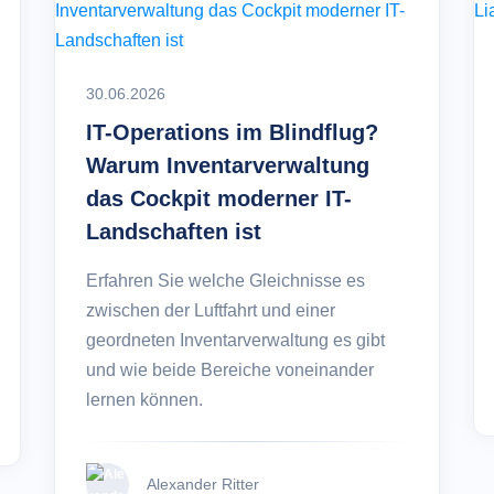
Was ist ITAM
klung von Web Apps
ex.com
Was sind Ass
Marketing auf FoxPlex.com
30.06.2026
Was ist Inven
IT-Operations im Blindflug?
Warum Inventarverwaltung
Was ist HAM?
das Cockpit moderner IT-
Landschaften ist
Was ist SAM?
Erfahren Sie welche Gleichnisse es
zwischen der Luftfahrt und einer
geordneten Inventarverwaltung es gibt
und wie beide Bereiche voneinander
lernen können.
Alexander Ritter