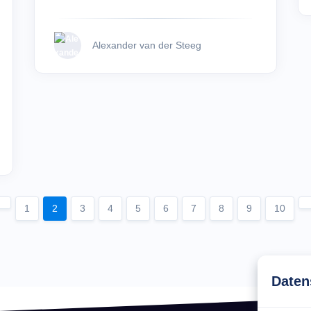
Alexander van der Steeg
1
2
3
4
5
6
7
8
9
10
Daten