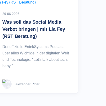
?
Security
Schlüsselverwaltung 2.0 -
ets?
29.06.2026
Schluss mit Excel Listen
Was soll das Social Media
Einkauf
Etiketten in der
tur?
Verbot bringen | mit Lia Fey
Inventarverwaltung
Digitalisierung
(RST Beratung)
Wie kann ein Administrato
Der offizielle EntekSystems-Podcast
den Geschäftsführer von
Asset Management
über alles Wichtige in der digitalen Welt
überzeugen?
und Technologie: "Let's talk about tech,
baby!"
Alexander Ritter