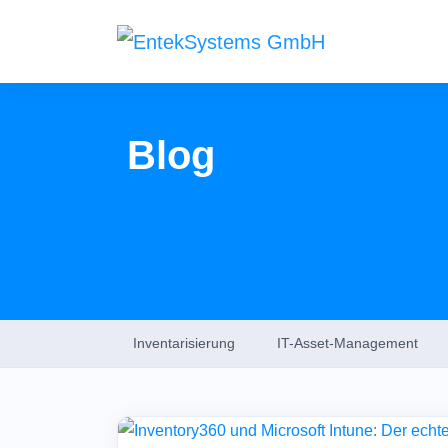
Produkte
Blog
Inven
IT-Inve
Kasse
GoBD k
Services
Hostin
Inventarisierung
IT-Asset-Management
Colocat
am Stan
Web E