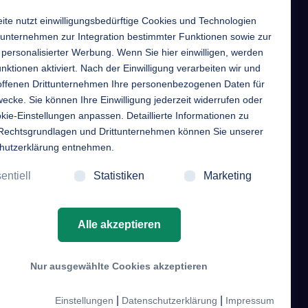
ite nutzt einwilligungsbedürftige Cookies und Technologien
tunternehmen zur Integration bestimmter Funktionen sowie zur
personalisierter Werbung. Wenn Sie hier einwilligen, werden
nktionen aktiviert. Nach der Einwilligung verarbeiten wir und
roffenen Drittunternehmen Ihre personenbezogenen Daten für
EntekSystems GmbH
ecke. Sie können Ihre Einwilligung jederzeit widerrufen oder
kie-Einstellungen anpassen. Detaillierte Informationen zu
Großmannstraße 17
Rechtsgrundlagen und Drittunternehmen können Sie unserer
63808 Haibach
hutzerklärung entnehmen.
Telefon
entiell
Statistiken
Marketing
+49 6021 632352
Mail
Alle akzeptieren
info [at] enteksystems [dot] de
Nur ausgewählte Cookies akzeptieren
|
|
Einstellungen
Datenschutzerklärung
Impressum
nkedIn
Impressum
AGB
Datenschutz