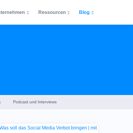
ternehmen
Ressourcen
Blog
Artikel
Dokumente
Beliebteste Beiträge
Blog
Ab welcher Größe lohnt si
Unternehmensrichtlinien
cketsystem
eine Inventarisierung?
Podcast
Zertifizierungen
Was muss alles inventarisi
ntationen
werden?
Themen
Wie ein Asset Management
Inventarisierung
Einkauf und Personal vere
g
Podcast und Interviews
Inventarisierungspflicht i
IT-Asset-Management
öffentlichen Bereich
Was bei Inventarnummern
Lizenzmanagement
beachten ist